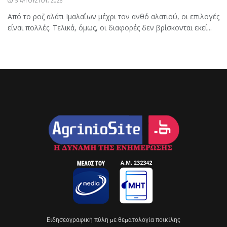
5 ΑΥΓΟΎΣΤΟΥ, 2026
Από το ροζ αλάτι Ιμαλαΐων μέχρι τον ανθό αλατιού, οι επιλογές
είναι πολλές. Τελικά, όμως, οι διαφορές δεν βρίσκονται εκεί...
Eιδησεογραφική πύλη με θεματολογία ποικίλης