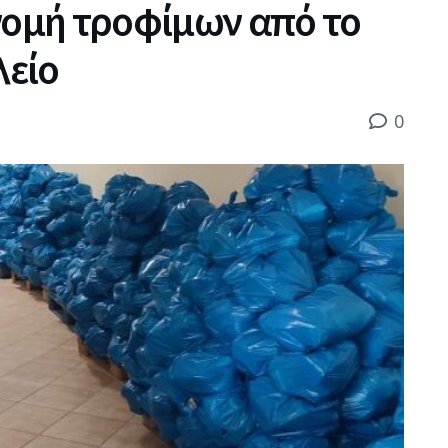
νομή τροφίμων από το
λείο
0