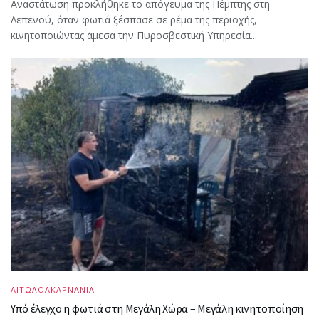
Αναστάτωση προκλήθηκε το απόγευμα της Πέμπτης στη
Λεπενού, όταν φωτιά ξέσπασε σε ρέμα της περιοχής,
κινητοποιώντας άμεσα την Πυροσβεστική Υπηρεσία...
ΑΙΤΩΛΟΑΚΑΡΝΑΝΙΑ
Υπό έλεγχο η φωτιά στη Μεγάλη Χώρα – Μεγάλη κινητοποίηση