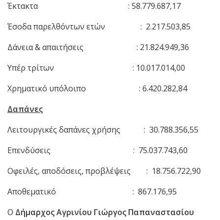
Έκτακτα : 58.779.687,17
Έσοδα παρελθόντων ετών : 2.217.503,85
Δάνεια & απαιτήσεις : 21.824.949,36
Υπέρ τρίτων : 10.017.014,00
Χρηματικό υπόλοιπο : 6.420.282,84
Δαπάνες
Λειτουργικές δαπάνες χρήσης : 30.788.356,55
Επενδύσεις : 75.037.743,60
Οφειλές, αποδόσεις, προβλέψεις : 18.756.722,90
Αποθεματικό : 867.176,95
Ο
Δήμαρχος Αγρινίου Γιώργος Παπαναστασίου