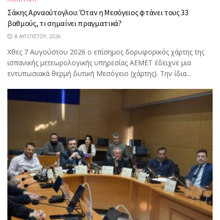
Σάκης Αρναούτογλου: Όταν η Μεσόγειος φτάνει τους 33
βαθμούς, τι σημαίνει πραγματικά?
8 ΑΥΓΟΎΣΤΟΥ, 2026
Χθες 7 Αυγούστου 2026 ο επίσημος δορυφορικός χάρτης της
ισπανικής μετεωρολογικής υπηρεσίας AEMET έδειχνε μια
εντυπωσιακά θερμή δυτική Μεσόγειο (χάρτης). Την ίδια...