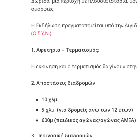
Δωρίδα, μια περιοχή με πλούσια ιστορία, μο
ομορφιές.
Η Εκδήλωση πραγματοποιείται υπό την Αιγί
(Ο.Σ.Υ.Ν.)
.
1. Αφετηρία – Τερματισμός:
Η εκκίνηση και ο τερματισμός θα γίνουν στ
2. Αποστάσεις διαδρομών
10
χλμ
.
5 χλμ. (για δρομείς άνω των 12 ετών)
600μ (παιδικός αγώνας/αγώνας ΑΜΕΑ)
3. Περιγραφή διαδρομών