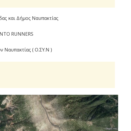
άδας και Δήμος Ναυπακτίας
PANTO RUNNERS
 Ναυπακτίας ( Ο.ΣΥ.Ν )