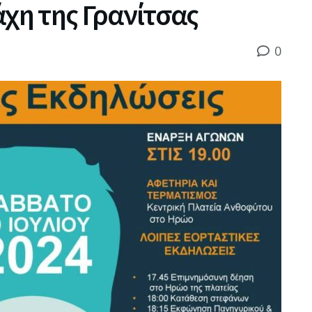
άχη της Γρανίτσας
0