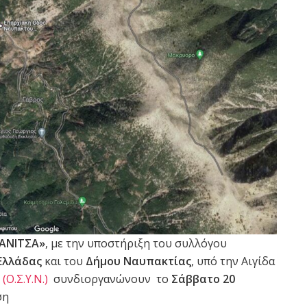
ΡΑΝΙΤΣΑ»
, με την υποστήριξη του συλλόγου
Ελλάδας
και του
Δήμου Ναυπακτίας
, υπό την Αιγίδα
.Σ.Υ.Ν.)
συνδιοργανώνουν το
Σάββατο 20
ση