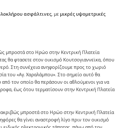
 ολοκλήρου ασφάλτινες
, με
μικρές υψομετρικές
ιβώς μπροστά στο Ηρώο στην Κεντρική Πλατεία
ας θα φτασετε στον οικισμό Κουτσογιαννεϊκα, όπου
νερό. Στη συνέχεια ανηφορίζουμε προς το χωριό
ία του «Αγ. Χαραλάμπου». Στο σημείο αυτό θα
 από τον οποίο θα περάσουν οι αθλούμενοι για να
ροφα, έως ότου τερματίσουν στην Κεντρική Πλατεία
υτή ακριβώς μπροστά στο Ηρώο στην Κεντρική Πλατεία
φόρες θα γίνει αναστροφή λίγο πριν τον οικισμό
ι ειδικός ηλεκτρονικός τάπητας, πάνω από τον