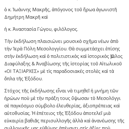
ὁ κ. Ἰωάννης Μακρῆς, ἀπόγονος τοῦ ἥρωα ἀγωνιστῆ
Δημήτρη Μακρῆ καὶ
ἡ κ. Ἀναστασία Γώγου, φιλόλογος.
Τὴν ἐκδήλωση πλαισιώνει μουσικὸ σχῆμα νέων ἀπὸ
τὴν Ἱερὰ Πόλη Μεσολογγίου. Θὰ συμμετάσχει ἐπίσης
στὴν ἐκδήλωση καὶ ὁ πολιτιστικὸς καὶ ἱστορικὸς Ὅμιλος
Διαφύλαξης & Ἀναβίωσης τῆς ἱστορίας τοῦ Αἰτωλικοῦ
«ΟΙ ΤΑΞΙΑΡΧΕΣ» μὲ τὶς παραδοσιακές στολὲς καὶ τὰ
ὅπλα τῆς Ἐξόδου.
Στόχος τῆς ἐκδήλωσης εἶναι νὰ τιμηθεῖ ἡ μνήμη τῶν
ἡρώων ποὺ μὲ τὴν πράξη τους ὕψωσαν τὸ Μεσολόγγι
σὲ παγκόσμιο σύμβολο ἐλευθερίας, ἀξιοπρέπειας καὶ
αὐτοθυσίας. Ἡ ἐπέτειος τῆς Ἐξόδου ἀποτελεῖ μιὰ
εὐκαιρία βαθιᾶς περισυλλογῆς ἀλλὰ καὶ ἀνανέωσης τῆς
συλλογικῆς μας εὐθύνης ἀπέναντι στὶς ἀξίες ποὺ