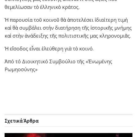
θεμελίωσαν τὸ ἑλληνικὸ κράτος.
Ἡ παρουσία τοῦ κοινοῦ θὰ ἀποτελέσει ἰδιαίτερη τιμὴ
καὶ θὰ συμβάλει στὴν διατήρηση τῆς ἱστορικῆς μνήμης
καὶ στὴν ἀνάδειξης τῆς πολιτιστικῆς μας κληρονομιᾶς.
Ἡ εἴσοδος εἶναι ἐλεύθερη γιὰ τὸ κοινό.
Ἀπό τό Διοικητικό Συμβούλιο τῆς «Ἑνωμένης
Ρωμηοσύνης»
Σχετικά
Άρθρα