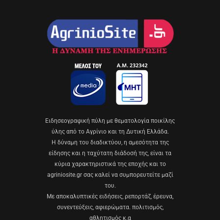
Eιδησεογραφική πύλη με θεματολογία ποικίλης
ύλης από το Αγρίνιο και τη Δυτική Ελλάδα.
Η δύναμη του διαδικτύου, η αμεσότητα της
είδησης και η ταχύτατη διάδοσή της, είναι τα
κύρια χαρακτηριστικά της εποχής και το
agriniosite.gr σας καλεί να συμπορευτείτε μαζί
του.
Με αποκαλυπτικές ειδήσεις, ρεπορτάζ, έρευνα,
συνεντεύξεις, αφιερώματα. πολιτισμός,
αθλητισμός κ.α