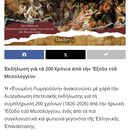
Ἐκδήλωση γιὰ τὰ 200 Χρόνια ἀπὸ τὴν Ἔξοδο τοῦ
Μεσολογγίου
Ἡ «Ἑνωμένη Ρωμηοσύνη» ἀνακοινώνει μὲ χαρὰ τὴν
διοργάνωση ἐπετειακῆς ἐκδήλωσης γιὰ τὴ
συμπλήρωση 200 χρόνων (1826-2026) ἀπὸ τὴν ἡρωικὴ
Ἔξοδο τοῦ Μεσολογγίου, ἑνὸς ἀπὸ τὰ πιὸ
συγκλονιστικὰ καὶ φωτεινὰ γεγονότα τῆς Ἑλληνικῆς
Ἐπανάστασης.