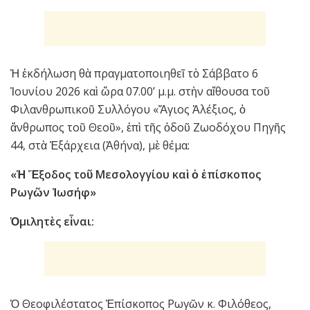
Ἡ ἐκδήλωση θὰ πραγματοποιηθεῖ τὸ Σάββατο 6
Ἰουνίου 2026 καὶ ὥρα 07.00’ μ.μ. στὴν αἴθουσα τοῦ
Φιλανθρωπικοῦ Συλλόγου «Ἅγιος Ἀλέξιος, ὁ
ἄνθρωπος τοῦ Θεοῦ», ἐπὶ τῆς ὁδοῦ Ζωοδόχου Πηγῆς
44, στὰ Ἐξάρχεια (Ἀθήνα), μὲ θέμα:
«Ἡ Ἔξοδος τοῦ Μεσολογγίου καὶ ὁ ἐπίσκοπος
Ρωγῶν Ἰωσήφ»
Ὁμιλητὲς εἶναι:
Ὁ Θεοφιλέστατος Ἐπίσκοπος Ρωγῶν κ. Φιλόθεος,