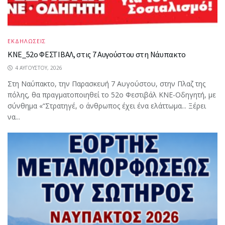
ΕΚΔΗΛΩΣΕΙΣ
ΚΝΕ_52ο ΦΕΣΤΙΒΑΛ, στις 7 Αυγούστου στη Νάυπακτο
4 ΑΥΓΟΎΣΤΟΥ, 2026
Στη Ναύπακτο, την Παρασκευή 7 Αυγούστου, στην Πλαζ της
πόλης, θα πραγματοποιηθεί το 52ο Φεστιβάλ ΚΝΕ-Οδηγητή, με
σύνθημα «“Στρατηγέ, ο άνθρωπος έχει ένα ελάττωμα... Ξέρει
να...