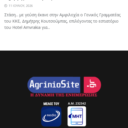
11 ΙΟΥΛΊΟΥ, 2026
Στάση... με γεύση έκανε στην Αμφιλοχία ο Γενικός Γραμματέας
του ΚΚΕ, Δημήτρης Κουτσούμπας, επιλέγοντας το εστιατόριο
του Hotel Amvrakia για...