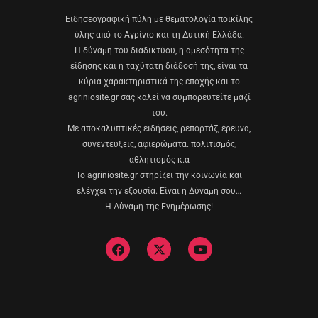
Eιδησεογραφική πύλη με θεματολογία ποικίλης
ύλης από το Αγρίνιο και τη Δυτική Ελλάδα.
Η δύναμη του διαδικτύου, η αμεσότητα της
είδησης και η ταχύτατη διάδοσή της, είναι τα
κύρια χαρακτηριστικά της εποχής και το
agriniosite.gr σας καλεί να συμπορευτείτε μαζί
του.
Με αποκαλυπτικές ειδήσεις, ρεπορτάζ, έρευνα,
συνεντεύξεις, αφιερώματα. πολιτισμός,
αθλητισμός κ.α
Το agriniosite.gr στηρίζει την κοινωνία και
ελέγχει την εξουσία. Είναι η Δύναμη σου…
Η Δύναμη της Ενημέρωσης!