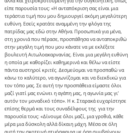
αλλά και χειροκροτούμενη για την συγκινητική, όπως
είπε παρουσία τους: «Η ανταπόκριση σας είναι μια
τεράστια τιμή που μου δημιουργεί ακόμη μεγαλύτερη
ευθύνη. Εσείς κρατάτε αναμμένη την φλόγα της
πατρίδας μας εδώ στην Αθήνα. Προσωπικά για μένα,
στη χρονιά που πέρασε, προσπάθησα να ανταποκριθώ
στην μεγάλη τιμή που μου κάνατε να με εκλέξετε
βουλευτή Αιτωλοακαρνανίας. Είναι μια μεγάλη ευθύνη
η οποία με καθορίζει καθημερινά και θέλω να είστε
πάντα αυστηροί κριτές. Δεσμεύομαι να προσπαθώ να
κάνω το καλύτερο, να αγωνίζομαι και να διεκδικώ για
τον τόπο μας. Σε αυτή την προσπάθεια είμαστε όλοι
μαζί γιατί μας ενώνει η αγάπη μας, η αγωνία μας γι’
αυτόν τον μοναδικό τόπο». Η κ. Σταρακά ευχαρίστησε
επίσης θερμά και τους συναδέλφους της για την
παρουσία τους: «Δίνουμε όλοι μαζί, μια γροθιά, κάθε
μέρα μια δύσκολη αλλά δίκαιη μάχη. Μέσα σε όλη
αυτή την σκοτεινή ατμόσφαιρα με όσα συμβαίνουν