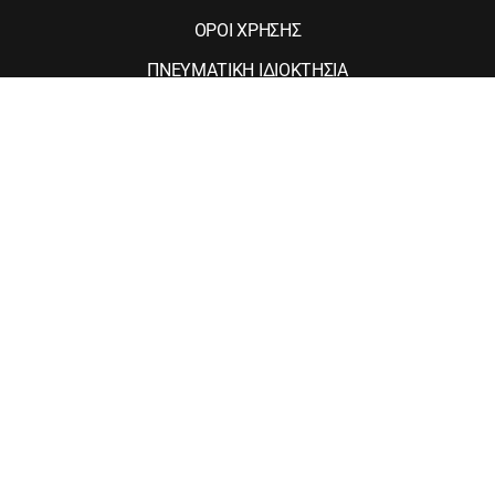
ΟΡΟΙ ΧΡΗΣΗΣ
ΠΝΕΥΜΑΤΙΚΗ ΙΔΙΟΚΤΗΣΙΑ
ΠΡΟΣΤΑΣΙΑ ΠΡΟΣΩΠΙΚΩΝ ΔΕΔΟΜΕΝΩΝ
ΠΟΛΙΤΙΚΗ COOKIES
ΤΑΥΤΟΤΗΤΑ
ΕΠΙΚΟΙΝΩΝΙΑ
Web Design & Development
© 2025 AgrinioSite