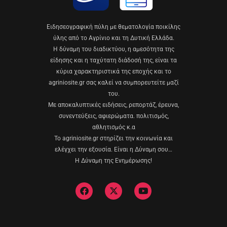
Eιδησεογραφική πύλη με θεματολογία ποικίλης
ύλης από το Αγρίνιο και τη Δυτική Ελλάδα.
Η δύναμη του διαδικτύου, η αμεσότητα της
είδησης και η ταχύτατη διάδοσή της, είναι τα
κύρια χαρακτηριστικά της εποχής και το
agriniosite.gr σας καλεί να συμπορευτείτε μαζί
του.
Με αποκαλυπτικές ειδήσεις, ρεπορτάζ, έρευνα,
συνεντεύξεις, αφιερώματα. πολιτισμός,
αθλητισμός κ.α
Το agriniosite.gr στηρίζει την κοινωνία και
ελέγχει την εξουσία. Είναι η Δύναμη σου…
Η Δύναμη της Ενημέρωσης!