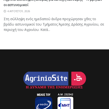
οι αστυνομικοί
4 ΑΥΓΟΎΣΤΟΥ, 2026
Στη σύλληψη ενός ημεδαπού άνδρα προχώρησαν χθες το
βράδυ αστυνομικοί του Τμήματος Άμεσης Δράσης Αγρινίου, σε
περιοχή του Αγρινίου. Κατά...