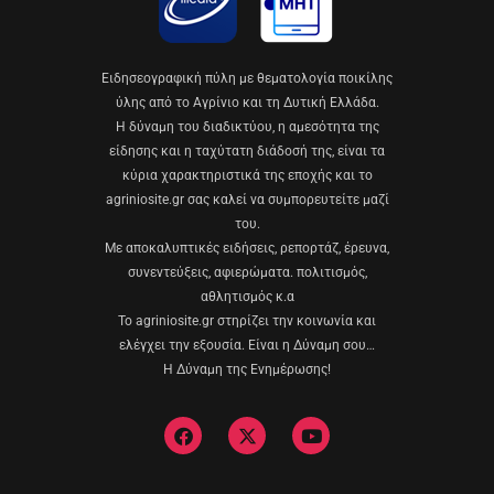
Eιδησεογραφική πύλη με θεματολογία ποικίλης
ύλης από το Αγρίνιο και τη Δυτική Ελλάδα.
Η δύναμη του διαδικτύου, η αμεσότητα της
είδησης και η ταχύτατη διάδοσή της, είναι τα
κύρια χαρακτηριστικά της εποχής και το
agriniosite.gr σας καλεί να συμπορευτείτε μαζί
του.
Με αποκαλυπτικές ειδήσεις, ρεπορτάζ, έρευνα,
συνεντεύξεις, αφιερώματα. πολιτισμός,
αθλητισμός κ.α
Το agriniosite.gr στηρίζει την κοινωνία και
ελέγχει την εξουσία. Είναι η Δύναμη σου…
Η Δύναμη της Ενημέρωσης!