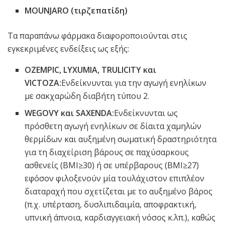
MOUNJARO (τιρζεπατίδη)
Τα παραπάνω φάρμακα διαφοροποιούνται στις
εγκεκριμένες ενδείξεις ως εξής:
OZEMPIC, LYXUMIA, TRULICITY και
VICTOZA:
Ενδείκνυνται για την αγωγή ενηλίκων
με σακχαρώδη διαβήτη τύπου 2.
WEGOVY και SAXENDA:
Ενδείκνυνται ως
πρόσθετη αγωγή ενηλίκων σε δίαιτα χαμηλών
θερμίδων και αυξημένη σωματική δραστηριότητα
για τη διαχείριση βάρους σε παχύσαρκους
ασθενείς (ΒΜΙ≥30) ή σε υπέρβαρους (BMI≥27)
εφόσον φιλοξενούν μία τουλάχιστον επιπλέον
διαταραχή που σχετίζεται με το αυξημένο βάρος
(π.χ. υπέρταση, δυσλιπιδαιμία, αποφρακτική,
υπνική άπνοια, καρδιαγγειακή νόσος κ.λπ.), καθώς