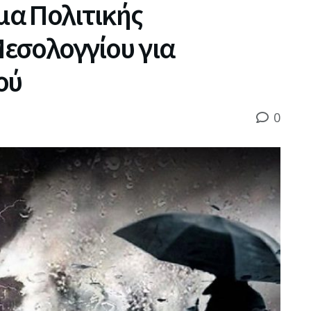
α Πολιτικής
εσολογγίου για
ού
0