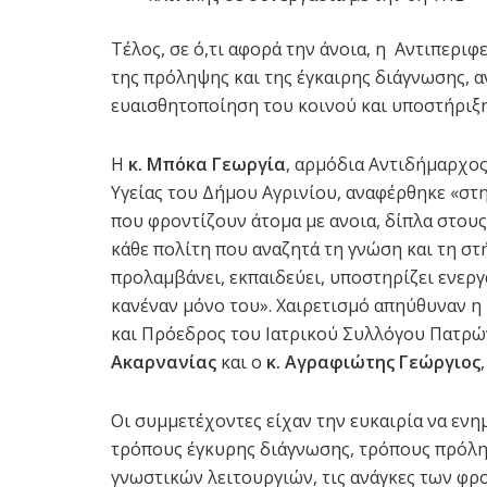
Τέλος, σε ό,τι αφορά την άνοια, η Αντιπερι
της πρόληψης και της έγκαιρης διάγνωσης, 
ευαισθητοποίηση του κοινού και υποστήριξ
Η
κ.
Μπόκα Γεωργία
, αρμόδια Αντιδήμαρχο
Υγείας του Δήμου Αγρινίου, αναφέρθηκε «στ
που φροντίζουν άτομα με ανοια, δίπλα στους 
κάθε πολίτη που αναζητά τη γνώση και τη στή
προλαμβάνει, εκπαιδεύει, υποστηρίζει ενεργ
κανέναν μόνο του». Χαιρετισμό απηύθυναν η
και Πρόεδρος του Ιατρικού Συλλόγου Πατρώ
Ακαρνανίας
και ο
κ. Αγραφιώτης Γεώργιος
Οι συμμετέχοντες είχαν την ευκαιρία να ενη
τρόπους έγκυρης διάγνωσης, τρόπους πρόλ
γνωστικών λειτουργιών, τις ανάγκες των φρ