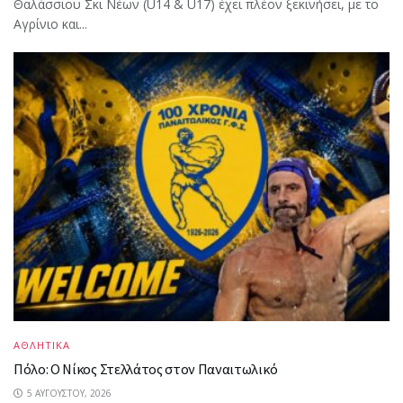
Θαλάσσιου Σκι Νέων (U14 & U17) έχει πλέον ξεκινήσει, με το
Αγρίνιο και...
ΑΘΛΗΤΙΚΑ
Πόλο: Ο Νίκος Στελλάτος στον Παναιτωλικό
5 ΑΥΓΟΎΣΤΟΥ, 2026