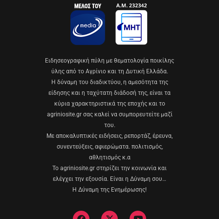
Eιδησεογραφική πύλη με θεματολογία ποικίλης
ύλης από το Αγρίνιο και τη Δυτική Ελλάδα.
Η δύναμη του διαδικτύου, η αμεσότητα της
είδησης και η ταχύτατη διάδοσή της, είναι τα
κύρια χαρακτηριστικά της εποχής και το
agriniosite.gr σας καλεί να συμπορευτείτε μαζί
του.
Με αποκαλυπτικές ειδήσεις, ρεπορτάζ, έρευνα,
συνεντεύξεις, αφιερώματα. πολιτισμός,
αθλητισμός κ.α
Το agriniosite.gr στηρίζει την κοινωνία και
ελέγχει την εξουσία. Είναι η Δύναμη σου…
Η Δύναμη της Ενημέρωσης!