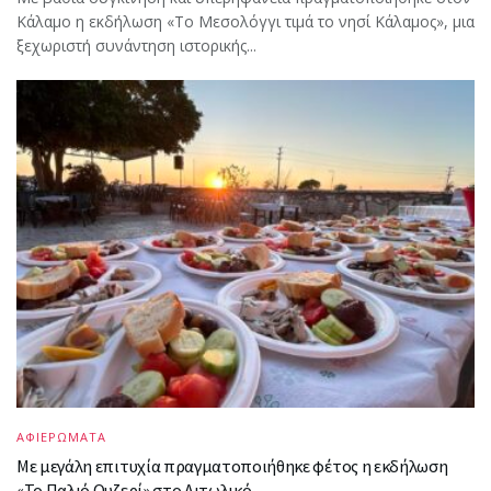
Κάλαμο η εκδήλωση «Το Μεσολόγγι τιμά το νησί Κάλαμος», μια
ξεχωριστή συνάντηση ιστορικής...
ΑΦΙΕΡΩΜΑΤΑ
Με μεγάλη επιτυχία πραγματοποιήθηκε φέτος η εκδήλωση
«Το Παλιό Ουζερί» στο Αιτωλικό