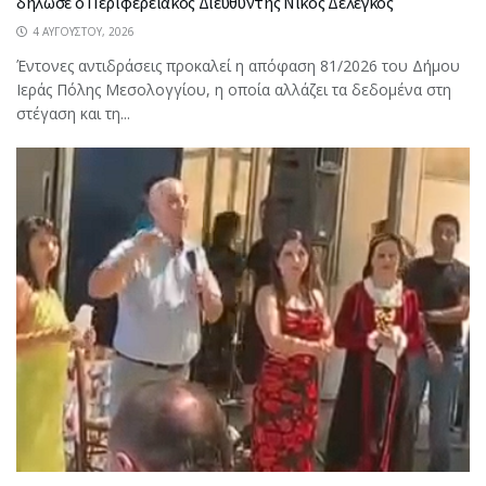
δήλωσε ο Περιφερειακός Διευθυντής Νίκος Δελέγκος
4 ΑΥΓΟΎΣΤΟΥ, 2026
Έντονες αντιδράσεις προκαλεί η απόφαση 81/2026 του Δήμου
Ιεράς Πόλης Μεσολογγίου, η οποία αλλάζει τα δεδομένα στη
στέγαση και τη...