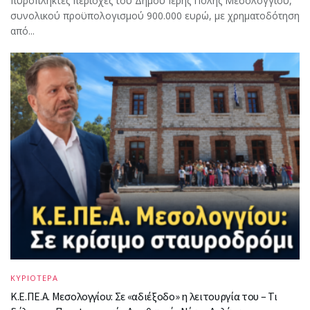
πυρόπληκτες περιοχές του Δήμου Ιερής Πόλης Μεσολογγίου,
συνολικού προϋπολογισμού 900.000 ευρώ, με χρηματοδότηση
από...
ΚΥΡΙΟΤΕΡΑ
Κ.Ε.ΠΕ.Α. Μεσολογγίου: Σε «αδιέξοδο» η λειτουργία του – Τι