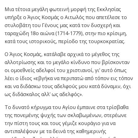
Μια τέτοια μεγάλη φωτεινή μορφή της Εκκλησίας
υπήρξε ο Άγιος Κοσμάς ο Αιτωλός που απετέλεσε το
στυλοβάτη του Γένους μας κατά τον δυσχερή και
ταραχώδη 18ο αιώνα (1714-1779), στην πιο κρίσιμη,
κατά τους ιστορικούς, περίοδο της τουρκοκρατίας.
Ο Άγιος Κοσμάς, κατάλαβε αρχικά το μέγεθος της
αλλοτρίωσης και το μεγάλο κίνδυνο που βρίσκονταν
οι ομοεθνείς αδελφοί του χριστιανοί, γι’ αυτό όπως
λέει ο ίδιος «εβγήκα να περιπατώ από τόπον εις τόπον
και να διδάσκω τους αδελφούς μου κατά δύναμιν, όχι
ως διδάσκαλος αλλ’ ως αδελφός».
Το δυνατό κήρυγμα του Αγίου έμπαινε στα τρίσβαθα
της πονεμένης ψυχής των σκλαβωμένων, στερέωνε
την πίστη τους και τους γέμιζε κουράγιο για να
αντιπαλέψουν με τα δεινά της καθημερινής