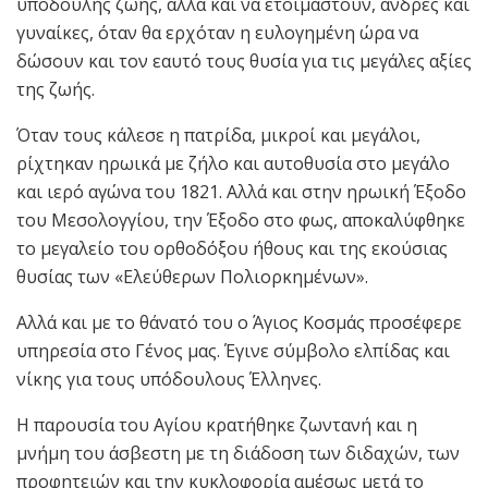
υπόδουλης ζωής, αλλά και να ετοιμαστούν, άνδρες και
γυναίκες, όταν θα ερχόταν η ευλογημένη ώρα να
δώσουν και τον εαυτό τους θυσία για τις μεγάλες αξίες
της ζωής.
Όταν τους κάλεσε η πατρίδα, μικροί και μεγάλοι,
ρίχτηκαν ηρωικά με ζήλο και αυτοθυσία στο μεγάλο
και ιερό αγώνα του 1821. Αλλά και στην ηρωική Έξοδο
του Μεσολογγίου, την Έξοδο στο φως, αποκαλύφθηκε
το μεγαλείο του ορθοδόξου ήθους και της εκούσιας
θυσίας των «Ελεύθερων Πολιορκημένων».
Αλλά και με το θάνατό του ο Άγιος Κοσμάς προσέφερε
υπηρεσία στο Γένος μας. Έγινε σύμβολο ελπίδας και
νίκης για τους υπόδουλους Έλληνες.
Η παρουσία του Αγίου κρατήθηκε ζωντανή και η
μνήμη του άσβεστη με τη διάδοση των διδαχών, των
προφητειών και την κυκλοφορία αμέσως μετά το