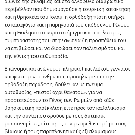
αιώνες της σκλαβιάς και στο αλλόφυλο διαβρωτικό
περιβάλλον που δημιουργούσε η τουρκική κατάκτηση
και η θρησκεία του Ισλάμ, η ορθόδοξη πίστη υπήρξε
το καταφύγιο και η παρηγοριά του υπόδουλου Γένους
και η Εκκλησία το κύριο στήριγμα και ο πολύτιμος
συμπαραστάτης του στην αγωνιώδη προσπάθειά του
να επιβιώσει και να διασώσει τον πολιτισμό του και
την εθνική του αυθυπαρξία.
Επώνυμοι και ανώνυμοι, κληρικοί και λαϊκοί, γενναίοι
και φωτισμένοι άνθρωποι, προσηλωμένοι στην
ορθόδοξη παράδοση, δούλεψαν με πνεύμα
αυτοθυσίας, «πιστοί άχρι θανάτου», για να
προστατεύσουν το Γένος των Ρωμιών από κάθε
θρησκευτική παρέκκλιση είτε προς τον καθολικισμό
και την ουνία που δρούσε με τους δυτικούς
μισσιοναρίους, είτε προς τον μωαμεθανισμό με τους
βίαιους ή τους παραπλανητικούς εξισλαμισμούς.