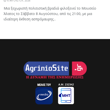
6 ΑΥΓΟΎΣΤΟΥ, 2026
Μια ξεχωριστή πολιτιστική βραδιά φιλοξενεί το Μουσείο
Άλατος το Σάββατο 8 Αυγούστου, από τις 21:00, με μια
ιδιαίτερη έκθεση ασπρόμαυρης...