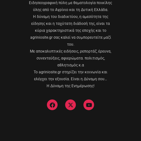
Eιδησεογραφική πύλη με θεματολογία ποικίλης
ύλης από το Αγρίνιο και τη Δυτική Ελλάδα.
Η δύναμη του διαδικτύου, η αμεσότητα της
είδησης και η ταχύτατη διάδοσή της, είναι τα
κύρια χαρακτηριστικά της εποχής και το
agriniosite.gr σας καλεί να συμπορευτείτε μαζί
του.
Με αποκαλυπτικές ειδήσεις, ρεπορτάζ, έρευνα,
συνεντεύξεις, αφιερώματα. πολιτισμός,
αθλητισμός κ.α
Το agriniosite.gr στηρίζει την κοινωνία και
ελέγχει την εξουσία. Είναι η Δύναμη σου…
Η Δύναμη της Ενημέρωσης!