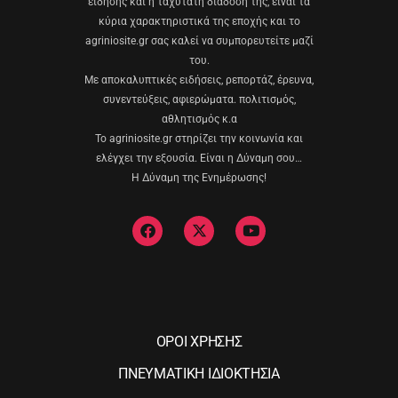
είδησης και η ταχύτατη διάδοσή της, είναι τα
κύρια χαρακτηριστικά της εποχής και το
agriniosite.gr σας καλεί να συμπορευτείτε μαζί
του.
Με αποκαλυπτικές ειδήσεις, ρεπορτάζ, έρευνα,
συνεντεύξεις, αφιερώματα. πολιτισμός,
αθλητισμός κ.α
Το agriniosite.gr στηρίζει την κοινωνία και
ελέγχει την εξουσία. Είναι η Δύναμη σου…
Η Δύναμη της Ενημέρωσης!
ΟΡΟΙ ΧΡΗΣΗΣ
ΠΝΕΥΜΑΤΙΚΗ ΙΔΙΟΚΤΗΣΙΑ