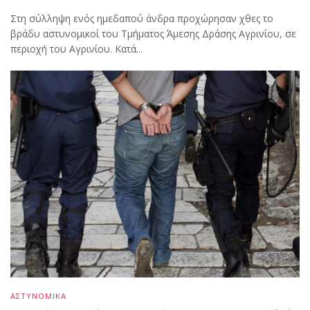
Στη σύλληψη ενός ημεδαπού άνδρα προχώρησαν χθες το
βράδυ αστυνομικοί του Τμήματος Άμεσης Δράσης Αγρινίου, σε
περιοχή του Αγρινίου. Κατά...
ΑΣΤΥΝΟΜΙΚΑ