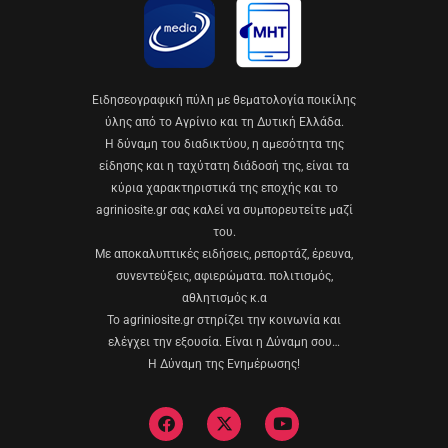
Eιδησεογραφική πύλη με θεματολογία ποικίλης
ύλης από το Αγρίνιο και τη Δυτική Ελλάδα.
Η δύναμη του διαδικτύου, η αμεσότητα της
είδησης και η ταχύτατη διάδοσή της, είναι τα
κύρια χαρακτηριστικά της εποχής και το
agriniosite.gr σας καλεί να συμπορευτείτε μαζί
του.
Με αποκαλυπτικές ειδήσεις, ρεπορτάζ, έρευνα,
συνεντεύξεις, αφιερώματα. πολιτισμός,
αθλητισμός κ.α
Το agriniosite.gr στηρίζει την κοινωνία και
ελέγχει την εξουσία. Είναι η Δύναμη σου…
Η Δύναμη της Ενημέρωσης!