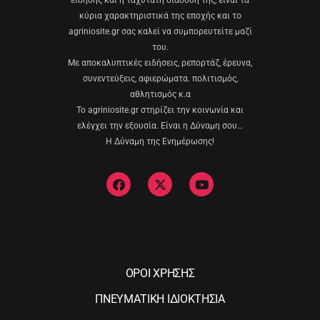
είδησης και η ταχύτατη διάδοσή της, είναι τα
κύρια χαρακτηριστικά της εποχής και το
agriniosite.gr σας καλεί να συμπορευτείτε μαζί
του.
Με αποκαλυπτικές ειδήσεις, ρεπορτάζ, έρευνα,
συνεντεύξεις, αφιερώματα. πολιτισμός,
αθλητισμός κ.α
Το agriniosite.gr στηρίζει την κοινωνία και
ελέγχει την εξουσία. Είναι η Δύναμη σου…
Η Δύναμη της Ενημέρωσης!
ΟΡΟΙ ΧΡΗΣΗΣ
ΠΝΕΥΜΑΤΙΚΗ ΙΔΙΟΚΤΗΣΙΑ