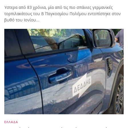
Υστερα από 83 χρόνια, μία από τις πιο σπάνιες γερμανικές
τορπιλακάτους του Β΄ Παγκοσμίου Πολέμου εντοπίστηκε στον
βυθό του Ιονίου....
ΕΛΛΑΔΑ