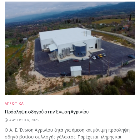
ΑΓΡΟΤΙΚΑ
Πρόσληψη οδηγού στην Ένωση Αγρινίου
4 ΑΥΓΟΎΣΤΟΥ, 2026
Ο Α. Σ. Ένωση Αγρινίου ζητά για άμεση και μόνιμη πρόσληψη
οδηγό βυτίου συλλογής γάλακτος. Παρέχεται πλήρης και