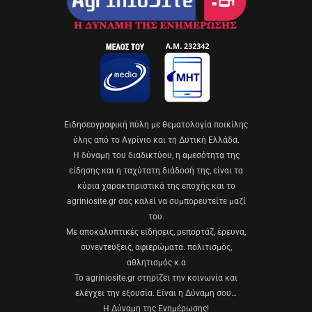
Eιδησεογραφική πύλη με θεματολογία ποικίλης
ύλης από το Αγρίνιο και τη Δυτική Ελλάδα.
Η δύναμη του διαδικτύου, η αμεσότητα της
είδησης και η ταχύτατη διάδοσή της, είναι τα
κύρια χαρακτηριστικά της εποχής και το
agriniosite.gr σας καλεί να συμπορευτείτε μαζί
του.
Με αποκαλυπτικές ειδήσεις, ρεπορτάζ, έρευνα,
συνεντεύξεις, αφιερώματα. πολιτισμός,
αθλητισμός κ.α
Το agriniosite.gr στηρίζει την κοινωνία και
ελέγχει την εξουσία. Είναι η Δύναμη σου…
Η Δύναμη της Ενημέρωσης!