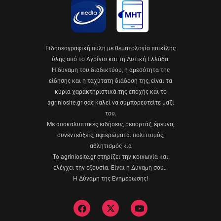
Eιδησεογραφική πύλη με θεματολογία ποικίλης
ύλης από το Αγρίνιο και τη Δυτική Ελλάδα.
Η δύναμη του διαδικτύου, η αμεσότητα της
είδησης και η ταχύτατη διάδοσή της, είναι τα
κύρια χαρακτηριστικά της εποχής και το
agriniosite.gr σας καλεί να συμπορευτείτε μαζί
του.
Με αποκαλυπτικές ειδήσεις, ρεπορτάζ, έρευνα,
συνεντεύξεις, αφιερώματα. πολιτισμός,
αθλητισμός κ.α
Το agriniosite.gr στηρίζει την κοινωνία και
ελέγχει την εξουσία. Είναι η Δύναμη σου…
Η Δύναμη της Ενημέρωσης!