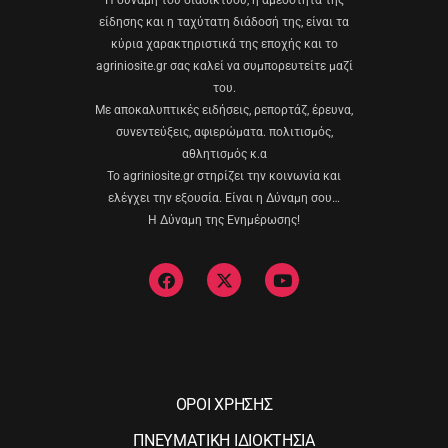
Η δύναμη του διαδικτύου, η αμεσότητα της
είδησης και η ταχύτατη διάδοσή της, είναι τα
κύρια χαρακτηριστικά της εποχής και το
agriniosite.gr σας καλεί να συμπορευτείτε μαζί
του.
Με αποκαλυπτικές ειδήσεις, ρεπορτάζ, έρευνα,
συνεντεύξεις, αφιερώματα. πολιτισμός,
αθλητισμός κ.α
Το agriniosite.gr στηρίζει την κοινωνία και
ελέγχει την εξουσία. Είναι η Δύναμη σου…
Η Δύναμη της Ενημέρωσης!
ΟΡΟΙ ΧΡΗΣΗΣ
ΠΝΕΥΜΑΤΙΚΗ ΙΔΙΟΚΤΗΣΙΑ