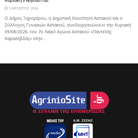
5 ΑΥΓΟΎΣΤΟΥ, 2026
Ο Δήμος Ξηρομέρου, η Δημοτική Κοινότητα Αστακού και ο
Σύλλογος Γυναικών Αστακού, συνδιοργανώνουν την Κυριακή
09/08/2026, τον 7ο Λαϊκό Αγώνα Αστακού «Παντελής
Καρασεβδάς» στην...