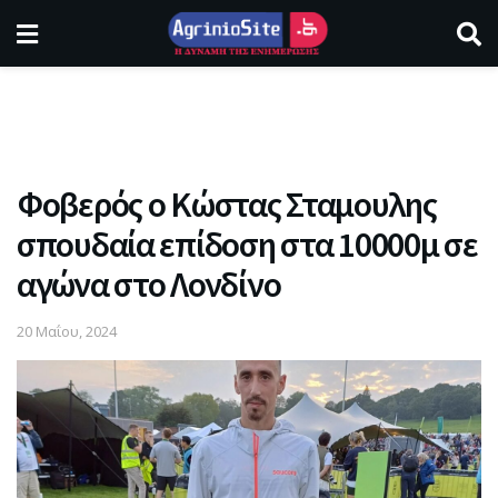
Φοβερός ο Κώστας Σταμουλης
σπουδαία επίδοση στα 10000μ σε
αγώνα στο Λονδίνο
20 Μαΐου, 2024