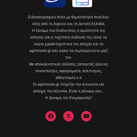
Eιδησεογραφική πύλη με θεματολογία ποικίλης
ύλης από το Αγρίνιο και τη Δυτική Ελλάδα.
Η δύναμη του διαδικτύου, η αμεσότητα της
είδησης και η ταχύτατη διάδοσή της, είναι τα
κύρια χαρακτηριστικά της εποχής και το
agriniosite.gr σας καλεί να συμπορευτείτε μαζί
του.
Με αποκαλυπτικές ειδήσεις, ρεπορτάζ, έρευνα,
συνεντεύξεις, αφιερώματα. πολιτισμός,
αθλητισμός κ.α
Το agriniosite.gr στηρίζει την κοινωνία και
ελέγχει την εξουσία. Είναι η Δύναμη σου…
Η Δύναμη της Ενημέρωσης!