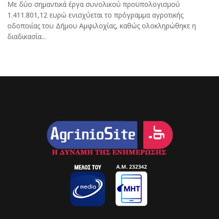
Με δύο σημαντικά έργα συνολικού προϋπολογισμού
1.411.801,12 ευρώ ενισχύεται το πρόγραμμα αγροτικής
οδοποιίας του Δήμου Αμφιλοχίας, καθώς ολοκληρώθηκε η
διαδικασία...