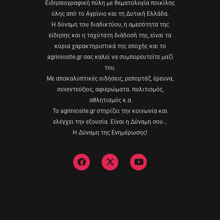
Eιδησεογραφική πύλη με θεματολογία ποικίλης
ύλης από το Αγρίνιο και τη Δυτική Ελλάδα.
Η δύναμη του διαδικτύου, η αμεσότητα της
είδησης και η ταχύτατη διάδοσή της, είναι τα
κύρια χαρακτηριστικά της εποχής και το
agriniosite.gr σας καλεί να συμπορευτείτε μαζί
του.
Με αποκαλυπτικές ειδήσεις, ρεπορτάζ, έρευνα,
συνεντεύξεις, αφιερώματα. πολιτισμός,
αθλητισμός κ.α
Το agriniosite.gr στηρίζει την κοινωνία και
ελέγχει την εξουσία. Είναι η Δύναμη σου…
Η Δύναμη της Ενημέρωσης!