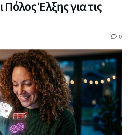
ι Πόλος Έλξης για τις
0