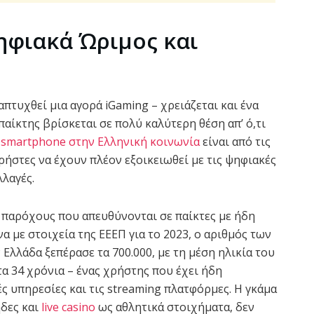
ηφιακά Ώριμος και
απτυχθεί μια αγορά iGaming – χρειάζεται και ένα
παίκτης βρίσκεται σε πολύ καλύτερη θέση απ’ ό,τι
 smartphone στην Eλληνική κοινωνία
είναι από τις
ήστες να έχουν πλέον εξοικειωθεί με τις ψηφιακές
λλαγές.
ς παρόχους που απευθύνονται σε παίκτες με ήδη
με στοιχεία της ΕΕΕΠ για το 2023, ο αριθμός των
λλάδα ξεπέρασε τα 700.000, με τη μέση ηλικία του
α 34 χρόνια – ένας χρήστης που έχει ήδη
κές υπηρεσίες και τις streaming πλατφόρμες. Η γκάμα
δες και
live casino
ως αθλητικά στοιχήματα, δεν