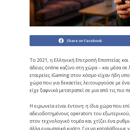
Share on Facebook
Το 2021, η Ελληνική Επιτροπή Εποπτείας και
άδειες online καζίνο στη χώρα – και μέσα σε
εταιρείες iGaming στον κόσμο είχαν ήδη υποβ
χώρα που για δεκαετίες λειτουργούσε με ένα
είχε ξαφνικά μετατραπεί σε μια από τις πιο 
Η ειρωνεία είναι έντονη: η ίδια χώρα που επί
αδειοδοτημένους operators του εξωτερικού, 
στον τεχνολογικό τομέα και χτίζει ένα ρυθμ
άλλα ευρωπαϊκά κράτη. Για να καταλάβουμε γι