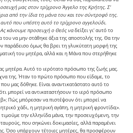
οσευχή μας στον τρίχρονο Άγγελο της Κρήτης. Σ’
ρια από την ίδια τη μάνα του και τον σύντροφό της.
 αυτό που υπέστη αυτό το τρίχρονο αγγελούδι.
ό. Ας κάνουμε προσευχή ο Θεός να
δείξει γι’ αυτό το
α του να μην στάθηκε άξια της αποστολής της. Θα την
τον παράδεισο όμως θα βρει τη γλυκύτατη μορφή της
υματική του μητέρα, αλλά και η Μάνα που στερήθηκε
μας μητέρα. Αυτό το ιερότατο πρόσωπο της ζωής μας.
χνα της. Ήταν το πρώτο πρόσωπο που είδαμε, το
που μας δόθηκε. Είναι αναντικατάστατο αυτό το
ότι μπορεί να αντικαταστήσουν το ιερό πρόσωπο
ς β»; Πώς μπόρεσαν να πιστέψουν ότι μπορεί να
ητρικό χάδι, η μητρική αγάπη, η μητρική φροντίδα;».
 τιμούμε την ελληνίδα μάνα, την προσευχόμενη, την
σταυρούς, που σηκώνει δοκιμασίες, αλλά παραμένει
ης. Όσο υπάρχουν τέτοιες μητέρες, θα προσφέρουν