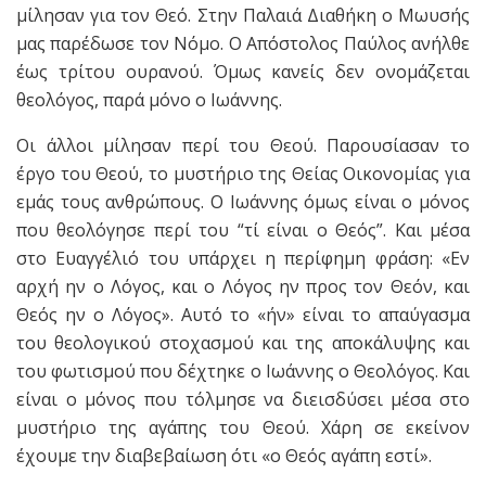
μίλησαν για τον Θεό. Στην Παλαιά Διαθήκη ο Μωυσής
μας παρέδωσε τον Νόμο. Ο Απόστολος Παύλος ανήλθε
έως τρίτου ουρανού. Όμως κανείς δεν ονομάζεται
θεολόγος, παρά μόνο ο Ιωάννης.
Οι άλλοι μίλησαν περί του Θεού. Παρουσίασαν το
έργο του Θεού, το μυστήριο της Θείας Οικονομίας για
εμάς τους ανθρώπους. Ο Ιωάννης όμως είναι ο μόνος
που θεολόγησε περί του “τί είναι ο Θεός”. Και μέσα
στο Ευαγγέλιό του υπάρχει η περίφημη φράση: «Εν
αρχή ην ο Λόγος, και ο Λόγος ην προς τον Θεόν, και
Θεός ην ο Λόγος». Αυτό το «ήν» είναι το απαύγασμα
του θεολογικού στοχασμού και της αποκάλυψης και
του φωτισμού που δέχτηκε ο Ιωάννης ο Θεολόγος. Και
είναι ο μόνος που τόλμησε να διεισδύσει μέσα στο
μυστήριο της αγάπης του Θεού. Χάρη σε εκείνον
έχουμε την διαβεβαίωση ότι «ο Θεός αγάπη εστί».