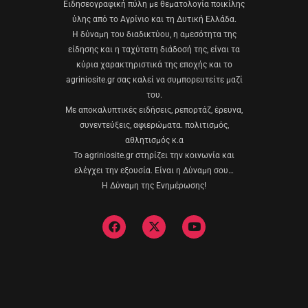
Eιδησεογραφική πύλη με θεματολογία ποικίλης
ύλης από το Αγρίνιο και τη Δυτική Ελλάδα.
Η δύναμη του διαδικτύου, η αμεσότητα της
είδησης και η ταχύτατη διάδοσή της, είναι τα
κύρια χαρακτηριστικά της εποχής και το
agriniosite.gr σας καλεί να συμπορευτείτε μαζί
του.
Με αποκαλυπτικές ειδήσεις, ρεπορτάζ, έρευνα,
συνεντεύξεις, αφιερώματα. πολιτισμός,
αθλητισμός κ.α
Το agriniosite.gr στηρίζει την κοινωνία και
ελέγχει την εξουσία. Είναι η Δύναμη σου…
Η Δύναμη της Ενημέρωσης!