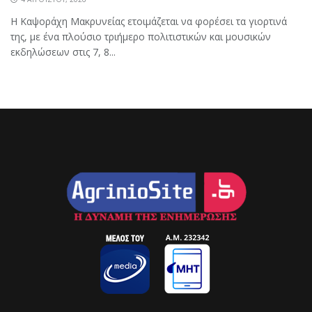
Η Καψοράχη Μακρυνείας ετοιμάζεται να φορέσει τα γιορτινά
της, με ένα πλούσιο τριήμερο πολιτιστικών και μουσικών
εκδηλώσεων στις 7, 8...