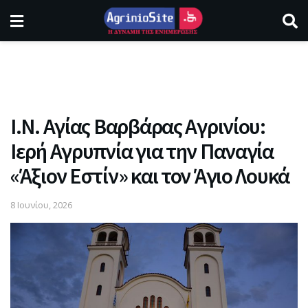
Ι.Ν. Αγίας Βαρβάρας Αγρινίου:
Ιερή Αγρυπνία για την Παναγία
«Άξιον Εστίν» και τον Άγιο Λουκά
8 Ιουνίου, 2026