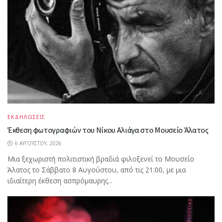
ΕΚΔΗΛΩΣΕΙΣ
Έκθεση φωτογραφιών του Νίκου Αλιάγα στο Μουσείο Άλατος
6 ΑΥΓΟΎΣΤΟΥ, 2026
Μια ξεχωριστή πολιτιστική βραδιά φιλοξενεί το Μουσείο
Άλατος το Σάββατο 8 Αυγούστου, από τις 21:00, με μια
ιδιαίτερη έκθεση ασπρόμαυρης...