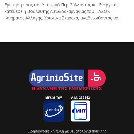
Ερώτηση προς τον Υπουργό Περιβάλλοντος και Ενέργειας
κατέθεσε η Βουλευτής Αιτωλοακαρνανίας του ΠΑΣΟΚ –
Κινήματος Αλλαγής, Χριστίνα Σταρακά, αναδεικνύοντας την...
Eιδησεογραφική πύλη με θεματολογία ποικίλης