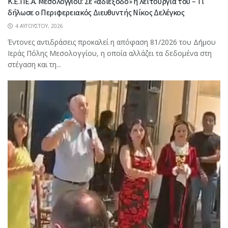
Κ.Ε.ΠΕ.Α. Μεσολογγίου: Σε «αδιέξοδο» η λειτουργία του – Τι
δήλωσε ο Περιφερειακός Διευθυντής Νίκος Δελέγκος
4 ΑΥΓΟΎΣΤΟΥ, 2026
Έντονες αντιδράσεις προκαλεί η απόφαση 81/2026 του Δήμου
Ιεράς Πόλης Μεσολογγίου, η οποία αλλάζει τα δεδομένα στη
στέγαση και τη...