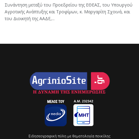
Συνάντηση μεταξύ του Προεδρείου της ΕΘΕΑΣ, του Υπουργού
Αγροτικής Ανάπτυξης και Τροφίμων, κ. Μαργαρίτη Σχοινά, και
του Διοικητή της ΑΑΔΕ,...
Eιδησεογραφική πύλη με θεματολογία ποικίλης