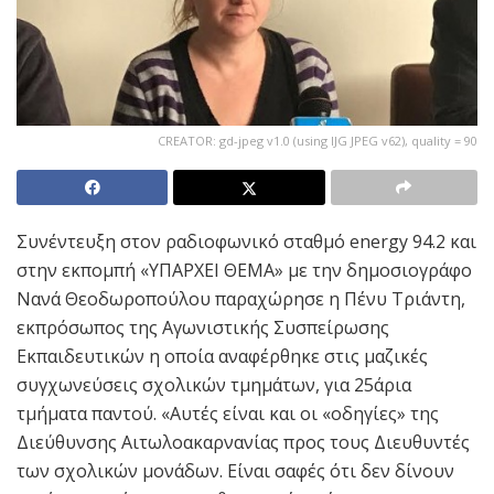
CREATOR: gd-jpeg v1.0 (using IJG JPEG v62), quality = 90
Συνέντευξη στον ραδιοφωνικό σταθμό energy 94.2 και
στην εκπομπή «ΥΠΑΡΧΕΙ ΘΕΜΑ» με την δημοσιογράφο
Νανά Θεοδωροπούλου παραχώρησε η Πένυ Τριάντη,
εκπρόσωπος της Αγωνιστικής Συσπείρωσης
Εκπαιδευτικών η οποία αναφέρθηκε στις μαζικές
συγχωνεύσεις σχολικών τμημάτων, για 25άρια
τμήματα παντού. «Αυτές είναι και οι «οδηγίες» της
Διεύθυνσης Αιτωλοακαρνανίας προς τους Διευθυντές
των σχολικών μονάδων. Είναι σαφές ότι δεν δίνουν