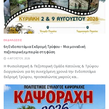
ΕΚΔΗΛΩΣΕΙΣ
6η Ενδοποτάμια Εκδρομή Τρύφου – Μια μοναδική
πεζοπορική εμπειρία στη φύση
4 ΑΥΓΟΎΣΤΟΥ, 2026
Η Φυσιολατρική & Πεζοπορική Ομάδα Κατούνας & Τρύφου
διοργανώνει για 6η συνεχόμενη χρονιά την Ενδοποτάμια
Εκδρομή Τρύφου, προσκαλώντας μικρούς και...