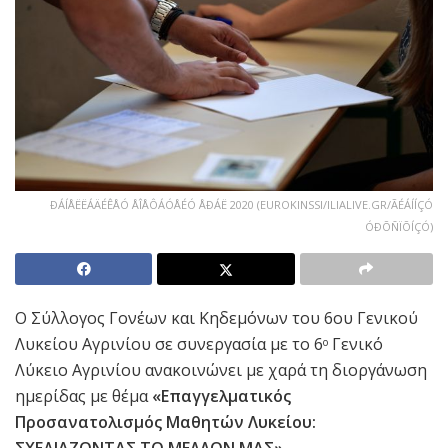
ÐÁÍÅËËÁÄÉÊÅÓ ÅÎÅÔÁÓÅÉÓ ÅÐÁË 2020 (EUROKINSSI/ILIALIVE.GR/ÃÉÁÍÍÇÓ
ÓÐÕÑÏÕÍÇÓ)
Ο Σύλλογος Γονέων και Κηδεμόνων του 6ου Γενικού
Λυκείου Αγρινίου σε συνεργασία με το 6
Γενικό
ο
Λύκειο Αγρινίου ανακοινώνει με χαρά τη διοργάνωση
ημερίδας με θέμα
«Επαγγελματικός
Προσανατολισμός Μαθητών Λυκείου:
ΣΧΕΔΙΑΖΟΝΤΑΣ ΤΟ ΜΕΛΛΟΝ ΜΑΣ»,