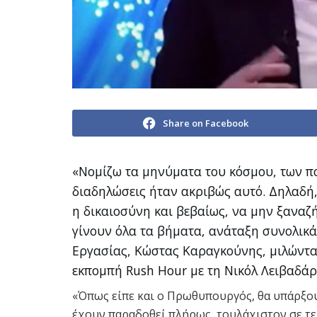
Share on Facebook
«Νομίζω τα μηνύματα του κόσμου, των πο
διαδηλώσεις ήταν ακριβώς αυτό. Δηλαδή,
η δικαιοσύνη και βεβαίως, να μην ξαναζ
γίνουν όλα τα βήματα, ανάταξη συνολικ
Εργασίας, Κώστας Καραγκούνης, μιλώντα
εκπομπή Rush Hour με τη Νικόλ Λειβαδά
«Όπως είπε και ο Πρωθυπουργός, θα υπάρξο
έχουν παραδοθεί πλήρως, τουλάχιστον σε τε