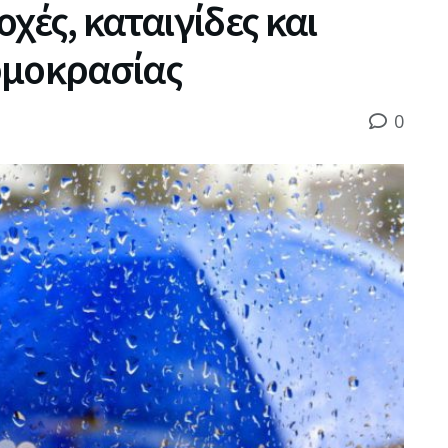
χές, καταιγίδες και
ρμοκρασίας
0