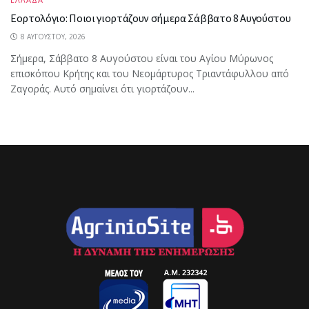
Εορτολόγιο: Ποιοι γιορτάζουν σήμερα Σάββατο 8 Αυγούστου
8 ΑΥΓΟΎΣΤΟΥ, 2026
Σήμερα, Σάββατο 8 Αυγούστου είναι του Αγίου Μύρωνος
επισκόπου Κρήτης και του Νεομάρτυρος Τριαντάφυλλου από
Ζαγοράς. Αυτό σημαίνει ότι γιορτάζουν...