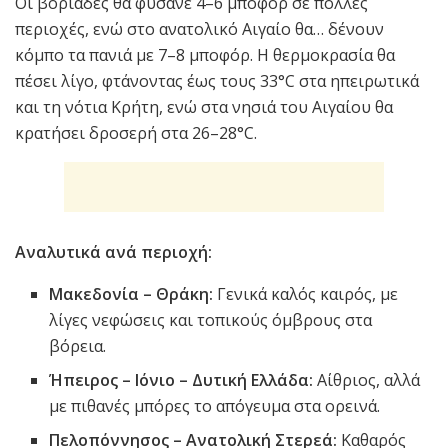
Οι βοριάδες θα φυσάνε 4–6 μποφόρ σε πολλές
περιοχές, ενώ στο ανατολικό Αιγαίο θα… δένουν
κόμπο τα πανιά με 7–8 μποφόρ. Η θερμοκρασία θα
πέσει λίγο, φτάνοντας έως τους 33°C στα ηπειρωτικά
και τη νότια Κρήτη, ενώ στα νησιά του Αιγαίου θα
κρατήσει δροσερή στα 26–28°C.
Αναλυτικά ανά περιοχή:
Μακεδονία – Θράκη:
Γενικά καλός καιρός, με
λίγες νεφώσεις και τοπικούς όμβρους στα
βόρεια.
Ήπειρος – Ιόνιο – Δυτική Ελλάδα:
Αίθριος, αλλά
με πιθανές μπόρες το απόγευμα στα ορεινά.
Πελοπόννησος – Ανατολική Στερεά:
Καθαρός