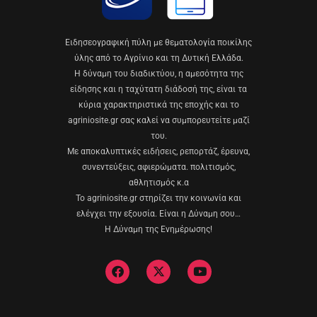
Eιδησεογραφική πύλη με θεματολογία ποικίλης
ύλης από το Αγρίνιο και τη Δυτική Ελλάδα.
Η δύναμη του διαδικτύου, η αμεσότητα της
είδησης και η ταχύτατη διάδοσή της, είναι τα
κύρια χαρακτηριστικά της εποχής και το
agriniosite.gr σας καλεί να συμπορευτείτε μαζί
του.
Με αποκαλυπτικές ειδήσεις, ρεπορτάζ, έρευνα,
συνεντεύξεις, αφιερώματα. πολιτισμός,
αθλητισμός κ.α
Το agriniosite.gr στηρίζει την κοινωνία και
ελέγχει την εξουσία. Είναι η Δύναμη σου…
Η Δύναμη της Ενημέρωσης!