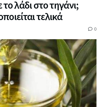
το λάδι στο τηγάνι;
ποιείται τελικά
0