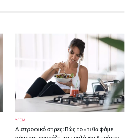
ΥΓΕΙΑ
Διατροφικό στρες: Πώς το «τι θα φάμε
σήμερα» κουράζει το μυαλό και 8 τρόποι