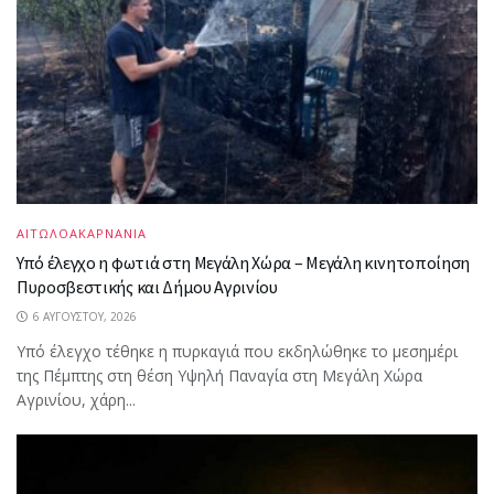
ΑΙΤΩΛΟΑΚΑΡΝΑΝΙΑ
Υπό έλεγχο η φωτιά στη Μεγάλη Χώρα – Μεγάλη κινητοποίηση
Πυροσβεστικής και Δήμου Αγρινίου
6 ΑΥΓΟΎΣΤΟΥ, 2026
Υπό έλεγχο τέθηκε η πυρκαγιά που εκδηλώθηκε το μεσημέρι
της Πέμπτης στη θέση Υψηλή Παναγία στη Μεγάλη Χώρα
Αγρινίου, χάρη...