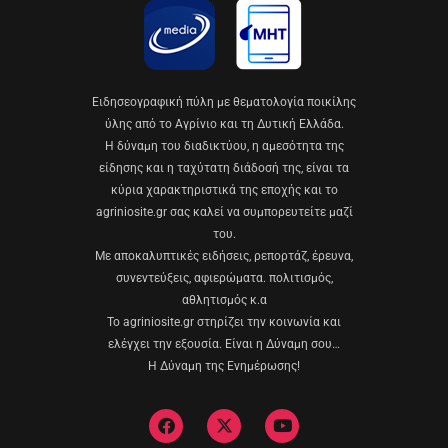
Eιδησεογραφική πύλη με θεματολογία ποικίλης
ύλης από το Αγρίνιο και τη Δυτική Ελλάδα.
Η δύναμη του διαδικτύου, η αμεσότητα της
είδησης και η ταχύτατη διάδοσή της, είναι τα
κύρια χαρακτηριστικά της εποχής και το
agriniosite.gr σας καλεί να συμπορευτείτε μαζί
του.
Με αποκαλυπτικές ειδήσεις, ρεπορτάζ, έρευνα,
συνεντεύξεις, αφιερώματα. πολιτισμός,
αθλητισμός κ.α
Το agriniosite.gr στηρίζει την κοινωνία και
ελέγχει την εξουσία. Είναι η Δύναμη σου…
Η Δύναμη της Ενημέρωσης!