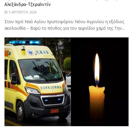
Αλεξάνδρα-Τζεραλντίν
5 ΑΥΓΟΎΣΤΟΥ, 2026
Στον Ιερό Ναό Αγίου Χριστοφόρου Νέου Αγρινίου η εξόδιος
ακολουθία – Βαρύ το πένθος για τον αιφνίδιο χαμό της Την...