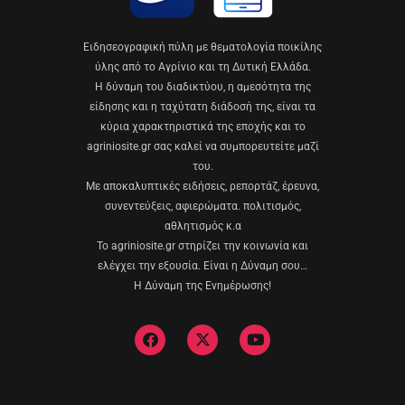
Eιδησεογραφική πύλη με θεματολογία ποικίλης
ύλης από το Αγρίνιο και τη Δυτική Ελλάδα.
Η δύναμη του διαδικτύου, η αμεσότητα της
είδησης και η ταχύτατη διάδοσή της, είναι τα
κύρια χαρακτηριστικά της εποχής και το
agriniosite.gr σας καλεί να συμπορευτείτε μαζί
του.
Με αποκαλυπτικές ειδήσεις, ρεπορτάζ, έρευνα,
συνεντεύξεις, αφιερώματα. πολιτισμός,
αθλητισμός κ.α
Το agriniosite.gr στηρίζει την κοινωνία και
ελέγχει την εξουσία. Είναι η Δύναμη σου…
Η Δύναμη της Ενημέρωσης!