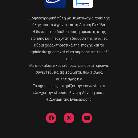
Eιδησεογραφική πύλη με θεματολογία ποικίλης
ύλης από το Αγρίνιο και τη Δυτική Ελλάδα.
Η δύναμη του διαδικτύου, η αμεσότητα της
είδησης και η ταχύτατη διάδοσή της, είναι τα
κύρια χαρακτηριστικά της εποχής και το
agriniosite.gr σας καλεί να συμπορευτείτε μαζί
του.
Με αποκαλυπτικές ειδήσεις, ρεπορτάζ, έρευνα,
συνεντεύξεις, αφιερώματα. πολιτισμός,
αθλητισμός κ.α
Το agriniosite.gr στηρίζει την κοινωνία και
ελέγχει την εξουσία. Είναι η Δύναμη σου…
Η Δύναμη της Ενημέρωσης!