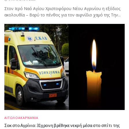
Στον Ιερό Ναό Αγίου Χριστοφόρου Νέου Αγρινίου η εξόδιος
ακολουθία – Βαρύ το πένθος για τον αιφνίδιο χαμό της Την...
ΑΙΤΩΛΟΑΚΑΡΝΑΝΙΑ
Σοκ στο Αγρίνιο: 31χρονη βρέθηκε νεκρή μέσα στο σπίτι της