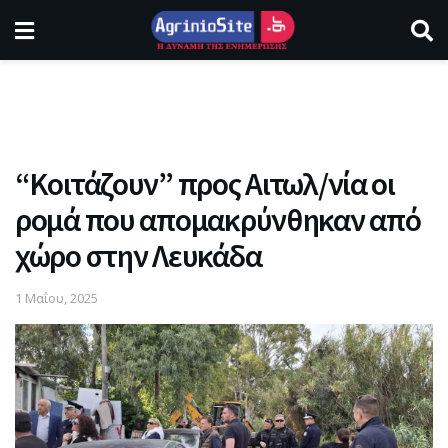
“Κοιτάζουν” προς Αιτωλ/νία οι
ρομά που απομακρύνθηκαν από
χώρο στην Λευκάδα
1 Μαΐου, 2025