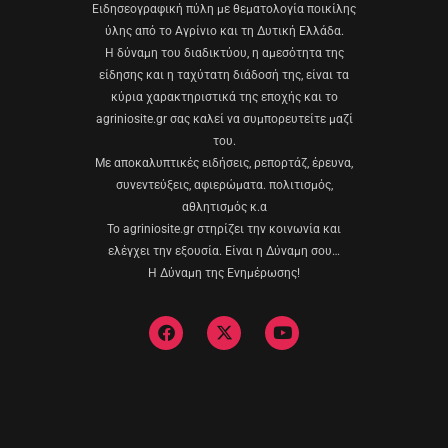
Eιδησεογραφική πύλη με θεματολογία ποικίλης
ύλης από το Αγρίνιο και τη Δυτική Ελλάδα.
Η δύναμη του διαδικτύου, η αμεσότητα της
είδησης και η ταχύτατη διάδοσή της, είναι τα
κύρια χαρακτηριστικά της εποχής και το
agriniosite.gr σας καλεί να συμπορευτείτε μαζί
του.
Με αποκαλυπτικές ειδήσεις, ρεπορτάζ, έρευνα,
συνεντεύξεις, αφιερώματα. πολιτισμός,
αθλητισμός κ.α
Το agriniosite.gr στηρίζει την κοινωνία και
ελέγχει την εξουσία. Είναι η Δύναμη σου…
Η Δύναμη της Ενημέρωσης!