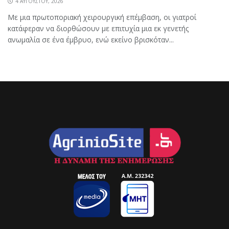
4 ΑΥΓΟΎΣΤΟΥ, 2026
Με μια πρωτοποριακή χειρουργική επέμβαση, οι γιατροί
κατάφεραν να διορθώσουν με επιτυχία μια εκ γενετής
ανωμαλία σε ένα έμβρυο, ενώ εκείνο βρισκόταν...