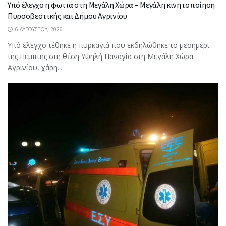
Υπό έλεγχο η φωτιά στη Μεγάλη Χώρα – Μεγάλη κινητοποίηση
Πυροσβεστικής και Δήμου Αγρινίου
6 ΑΥΓΟΎΣΤΟΥ, 2026
Υπό έλεγχο τέθηκε η πυρκαγιά που εκδηλώθηκε το μεσημέρι
της Πέμπτης στη θέση Υψηλή Παναγία στη Μεγάλη Χώρα
Αγρινίου, χάρη...