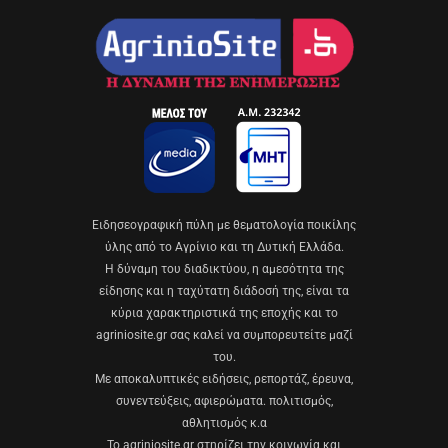
Eιδησεογραφική πύλη με θεματολογία ποικίλης
ύλης από το Αγρίνιο και τη Δυτική Ελλάδα.
Η δύναμη του διαδικτύου, η αμεσότητα της
είδησης και η ταχύτατη διάδοσή της, είναι τα
κύρια χαρακτηριστικά της εποχής και το
agriniosite.gr σας καλεί να συμπορευτείτε μαζί
του.
Με αποκαλυπτικές ειδήσεις, ρεπορτάζ, έρευνα,
συνεντεύξεις, αφιερώματα. πολιτισμός,
αθλητισμός κ.α
Το agriniosite.gr στηρίζει την κοινωνία και