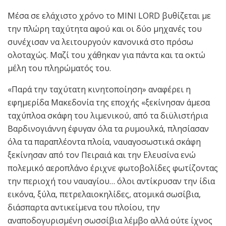
Μέσα σε ελάχιστο χρόνο το MINI LORD βυθίζεται με
την πλώρη ταχύτητα αφού και οι δύο μηχανές του
συνέχισαν να λειτουργούν κανονικά στο πρόσω
ολοταχώς. Mαζί του χάθηκαν για πάντα και τα οκτώ
μέλη του πληρώματός του.
«Παρά την ταχύτατη κινητοποίηση» αναφέρει η
εφημερίδα Μακεδονία της εποχής «ξεκίνησαν άμεσα
ταχύπλοα σκάφη του λιμενικού, από τα διϋλιστήρια
Βαρδινογιάννη έφυγαν όλα τα ρυμουλκά, πλησίασαν
όλα τα παραπλέοντα πλοία, ναυαγοσωστικά σκάφη
ξεκίνησαν από τον Πειραιά και την Ελευσίνα ενώ
πολεμικό αεροπλάνο έριχνε φωτοβολίδες φωτίζοντας
την περιοχή του ναυαγίου… όλοι αντίκρυσαν την ίδια
εικόνα, ξύλα, πετρελαιοκηλίδες, ατομικά σωσίβια,
διάσπαρτα αντικείμενα του πλοίου, την
αναποδογυρισμένη σωσσίβια λέμβο αλλά ούτε ίχνος