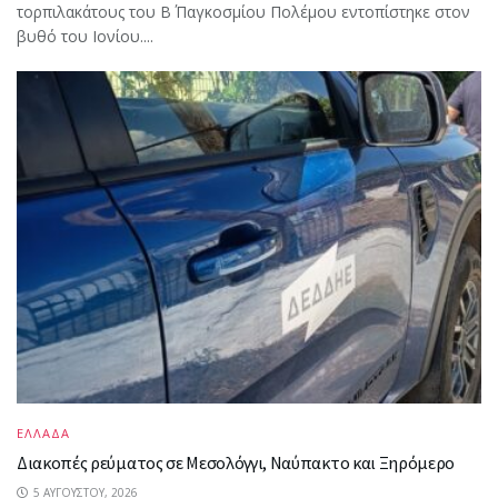
τορπιλακάτους του Β΄ Παγκοσμίου Πολέμου εντοπίστηκε στον
βυθό του Ιονίου....
ΕΛΛΑΔΑ
Διακοπές ρεύματος σε Μεσολόγγι, Ναύπακτο και Ξηρόμερο
5 ΑΥΓΟΎΣΤΟΥ, 2026