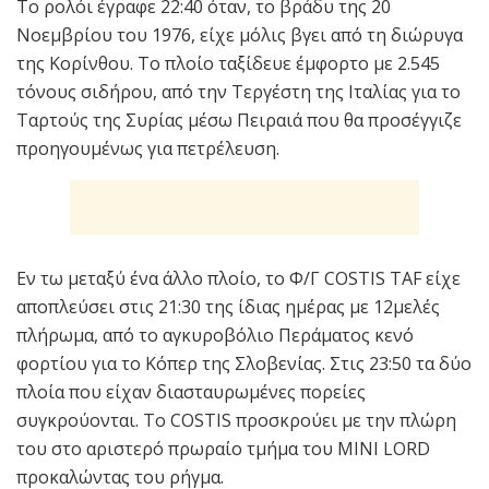
Το ρολόι έγραφε 22:40 όταν, το βράδυ της 20
Νοεμβρίου του 1976, είχε μόλις βγει από τη διώρυγα
της Κορίνθου. Το πλοίο ταξίδευε έμφορτο με 2.545
τόνους σιδήρου, από την Τεργέστη της Ιταλίας για το
Ταρτούς της Συρίας μέσω Πειραιά που θα προσέγγιζε
προηγουμένως για πετρέλευση.
Εν τω μεταξύ ένα άλλο πλοίο, το Φ/Γ COSTIS TAF είχε
αποπλεύσει στις 21:30 της ίδιας ημέρας με 12μελές
πλήρωμα, από το αγκυροβόλιο Περάματος κενό
φορτίου για το Κόπερ της Σλοβενίας. Στις 23:50 τα δύο
πλοία που είχαν διασταυρωμένες πορείες
συγκρούονται. Το COSTIS προσκρούει με την πλώρη
του στο αριστερό πρωραίο τμήμα του MINI LORD
προκαλώντας του ρήγμα.