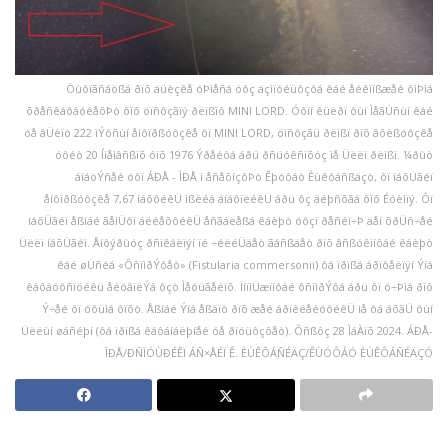
Öùôïãñáößá ðïõ äüèçêå óÞìåñá óôç äçìïóéüôçôá êáé åéêïíßæåé ôìÞìá
õðåñêáôáóêåõÞò ôïõ öïñôçãïý ðëïßïõ MINI LORD. Óôïí êüëðï ôùí ÌåãÜñùí êáé
óå âÜèïò 222 ìÝôñùí åíôïðßóôçêå ôï MINI LORD, öïñôçãü ðëïßï ðïõ âõèßóôçêå
óôéò 20 Íïåìâñßïõ ôïõ 1976 Ýðåéôá áðü ðñüóêñïõóç ìå Üëëï ðëïßï. ¼ðùò
áíáöÝñåé óôï ÁÐÅ - ÌÐÅ ï åñåõíçôÞò Êþóôáò Èùêôáñßäçò, ôï íáõÜãéï
åíôïðßóôçêå 7,67 íáõôéêÜ ìßëéá áíáôïëéêÜ áðü ôç äéþñõãá ôïõ Éóèìïý. Ôï
íáõÜãéï åßíáé ãåìÜôï áëéåõôéêÜ åñãáëåßá êáèþò óôçí ðåñéï÷Þ äåí õðÜñ÷åé
Üëëï íáõÜãéï. Åíôýðùóç ðñïêáëïýí ïé ÷éëéÜäåò ãáñßäåò ðïõ âñßóêïíôáé êáèþò
êáé øÜñéá «ÔñïìðÝôåò» (Fistularia commersonii) ôá ïðïßá áðïôåëïýí Ýíá
êáôáóôñïöéêü åéóâïëÝá ôçò Ìåóüãåéïõ. ÏíïìÜæïíôáé ôñïìðÝôá áðü ôï ó÷Þìá ðïõ
Ý÷åé ôï óôüìá ôïõò. Åßíáé Ýíá åßäïò ðïõ æåé áðïêëåéóôéêÜ ìå ôá áõãÜ ôùí
Üëëùí øáñéþí (ôá ïðïßá êáôáíáëþíåé óå ðïóüôçôåò). Ôñßôç 28 ÌáÀïõ 2024. ÁÐÅ-
ÌÐÅ/ÐÑÏÓÙÐÉÊÏ ÁÑ×ÅÉÏ Ê. ÈÙÊÔÁÑÉÄÇ/ÊÙÓÔÁÓ ÈÙÊÔÁÑÉÄÇÓ