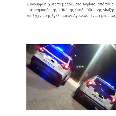
Συνελήφθη, χθες το βράδυ, στο Αγρίνιο, από τους
αστυνομικούς της ΟΠΚΕ της Υποδιεύθυνσης Δίωξης
και Εξιχνίασης Εγκλημάτων Αγρινίου, ένας ημεδαπός.