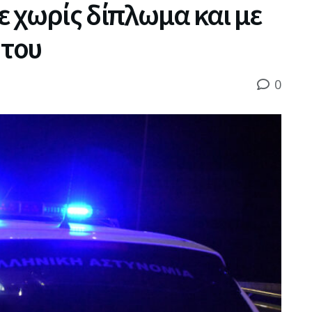
 χωρίς δίπλωμα και με
 του
0