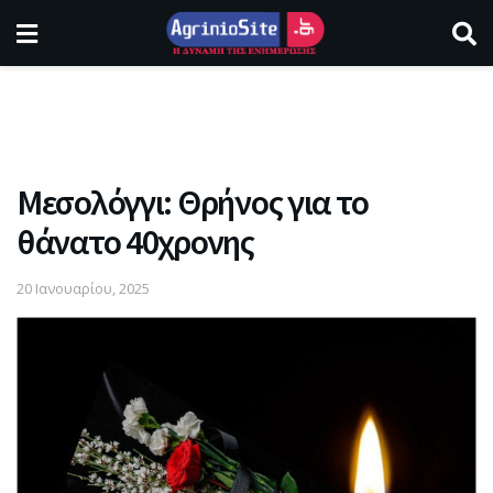
Μεσολόγγι: Θρήνος για το
θάνατο 40χρονης
20 Ιανουαρίου, 2025