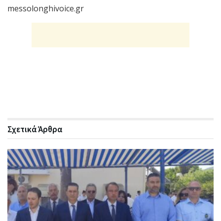
messolonghivoice.gr
Σχετικά
Άρθρα