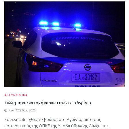
ΑΣΤΥΝΟΜΙΚΑ
Σύλληψη για κατοχή ναρκωτικών στο Αγρίνιο
7 ΑΥΓΟΎΣΤΟΥ, 2026
Συνελήφθη, χθες το βράδυ, στο Αγρίνιο, από τους
αστυνομικούς της ΟΠΚΕ της Υποδιεύθυνσης Δίωξης και