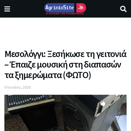
Μεσολόγγι: Ξεσήκωσε τη γειτονιά
– Έπαιζε μουσική στη διαπασών
τα ξημερώματα (ΦΩΤΟ)
9 Ιουνίου, 2026