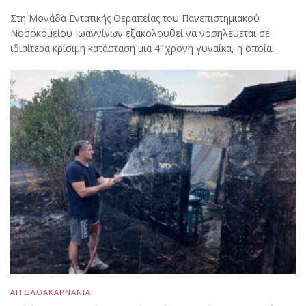
Στη Μονάδα Εντατικής Θεραπείας του Πανεπιστημιακού
Νοσοκομείου Ιωαννίνων εξακολουθεί να νοσηλεύεται σε
ιδιαίτερα κρίσιμη κατάσταση μια 41χρονη γυναίκα, η οποία...
ΑΙΤΩΛΟΑΚΑΡΝΑΝΙΑ