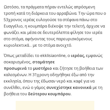
Ωστόσο, τα πράγματα πήραν εντελώς απρόσμενη
τροπή κατά τη διάρκεια του αρραβώνα. Την ώρα που ο
53χρονος ιερέας ευλογούσε τα στέφανα πάνω στο
Ευαγγέλιο, η κουμπάρα διέκοψε την τελετή, άρχισε να
φωνάζει και μέσα σε δευτερόλεπτα φίλησε τον ιερέα
στο στόμα, αφήνοντας τους παρευρισκόμενους
κυριολεκτικά… με το στόμα ανοιχτό.
Όπως μεταδίδει το ekklisiaonline, ο
ιερέας,
εμφανώς
σοκαρισμένος,
σταμάτησε
προσωρινά
το
μυστήριο
και ζήτησε τη βοήθεια των
καλεσμένων. Η 31χρονη οδηγήθηκε έξω από την
εκκλησία, όπου της έδωσαν νερό και καφέ για να
συνέλθει, ενώ ο γάμος
συνεχίστηκε κανονικά
με τη
βοήθεια του
δεύτερου κουμπάρου.