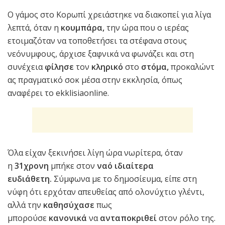
Ο γάμος στο Κορωπί χρειάστηκε να διακοπεί για λίγα
λεπτά, όταν η
κουμπάρα,
την ώρα που ο ιερέας
ετοιμαζόταν να τοποθετήσει τα στέφανα στους
νεόνυμφους, άρχισε ξαφνικά να φωνάζει και στη
συνέχεια
φίλησε
τον
κληρικό
στο
στόμα,
προκαλώντ
ας πραγματικό σοκ μέσα στην εκκλησία, όπως
αναφέρει το ekklisiaonline.
Όλα είχαν ξεκινήσει λίγη ώρα νωρίτερα, όταν
η
31χρονη
μπήκε στον
ναό ιδιαίτερα
ευδιάθετη.
Σύμφωνα με το δημοσίευμα, είπε στη
νύφη ότι ερχόταν απευθείας από ολονύχτιο γλέντι,
αλλά την
καθησύχασε
πως
μπορούσε
κανονικά
να
ανταποκριθεί
στον ρόλο της.