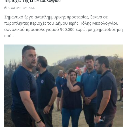
περιοχές της Ι.Π. Μεσολογγίου
5 ΑΥΓΟΎΣΤΟΥ, 2026
Σημαντικό έργο αντιπλημμυρικής προστασίας, ξεκινά σε
πυρόπληκτες περιοχές του Δήμου Ιερής Πόλης Μεσολογγίου,
συνολικού προϋπολογισμού 900.000 ευρώ, με χρηματοδότηση
από...