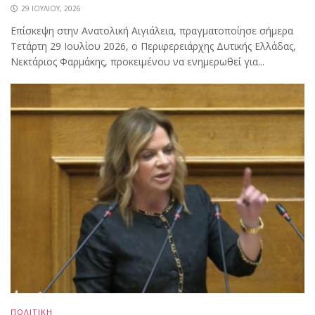
29 ΙΟΥΛΊΟΥ, 2026
Επίσκεψη στην Ανατολική Αιγιάλεια, πραγματοποίησε σήμερα
Τετάρτη 29 Ιουλίου 2026, ο Περιφερειάρχης Δυτικής Ελλάδας,
Νεκτάριος Φαρμάκης, προκειμένου να ενημερωθεί για...
ΠΟΛΙΤΙΚΗ