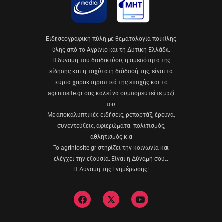
Eιδησεογραφική πύλη με θεματολογία ποικίλης
ύλης από το Αγρίνιο και τη Δυτική Ελλάδα.
Η δύναμη του διαδικτύου, η αμεσότητα της
είδησης και η ταχύτατη διάδοσή της, είναι τα
κύρια χαρακτηριστικά της εποχής και το
agriniosite.gr σας καλεί να συμπορευτείτε μαζί
του.
Με αποκαλυπτικές ειδήσεις, ρεπορτάζ, έρευνα,
συνεντεύξεις, αφιερώματα. πολιτισμός,
αθλητισμός κ.α
Το agriniosite.gr στηρίζει την κοινωνία και
ελέγχει την εξουσία. Είναι η Δύναμη σου…
Η Δύναμη της Ενημέρωσης!